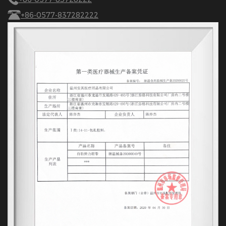
+86-0577-837282222