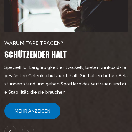
WARUM TAPE TRAGEN?
WARUM KLEBEBAND TRAGEN?
WARUM KLEBEBAND TRAGEN?
SCHÜTZENDER HALT
SCHNELLERE ERHOLUNG
FLEXIBLER SCHUTZ
Speziell für Langlebigkeit entwickelt, bieten Zinkoxid-Ta
Taping-Techniken können den Heilungsprozess unterstü
Muskel-Tapes und selbsthaftende Bandagen passen sich
pes festen Gelenkschutz und -halt. Sie halten hohen Bela
tzen. Elastische Tapes wie Kinesiologisches Tape können
wie eine zweite Haut dem Körper an und bieten flexiblen
stungen stand und geben Sportlern das Vertrauen und di
Schmerzen lindern und die Beweglichkeit verbessern.
sowie zuverlässigen Schutz.
e Stabilität, die sie brauchen.
MEHR ANZEIGEN
MEHR ANZEIGEN
MEHR ANZEIGEN