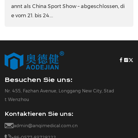
hlossen, di
Baumwollstoffträger, der mit einem
pfindlichen Kleber ...
Besuchen Sie uns:
Nr. 455, Fazhan Avenue, Longgang New City, Stad
t Wenzhou
Kontaktieren Sie uns:
admin@anqimedical.com.cn
+86-0577-83728222