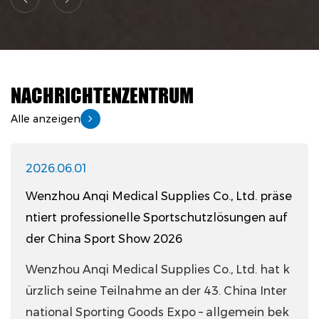
NACHRICHTENZENTRUM
Alle anzeigen
2026.04.17
, Ltd. präse
Baumwoll-Sportband – Materialeige
ösungen auf
und Benutzerüberlegungen
 Ltd. hat k
Welche Material- und Struktureigens
China Inter
eichnen Baumwoll-Sporttape aus? Sportband
lgemein bek
aus Baumwolle besteht aus einem gewebten