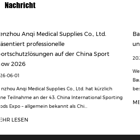
Nachricht
Baumwoll-Sportband – Materialeigenscha
und Benutzerüberlegungen
2026-04-17
Welche Material- und Struktureigenschaften zeichn
Baumwoll-Sporttape aus? Sportband aus Baumwolle
h
besteht aus einem gewebten Baumwollsto...
rting
MEHR LESEN